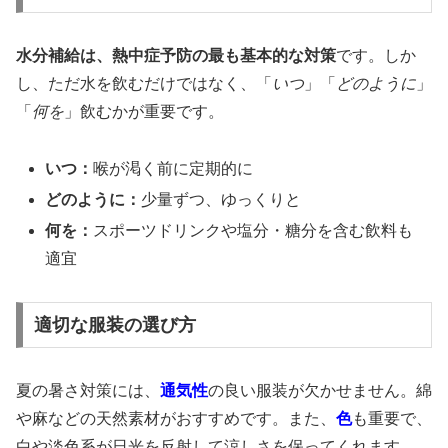
水分補給は、熱中症予防の最も基本的な対策
です。しか
し、ただ水を飲むだけではなく、「
いつ
」「
どのように
」
「
何を
」飲むかが重要です。
いつ：
喉が渇く前に定期的に
どのように：
少量ずつ、ゆっくりと
何を：
スポーツドリンクや塩分・糖分を含む飲料も
適宜
適切な服装の選び方
夏の暑さ対策には、
通気性
の良い服装が欠かせません。綿
や麻などの天然素材がおすすめです。また、
色
も重要で、
白や淡色系が日光を反射して涼しさを保ってくれます。